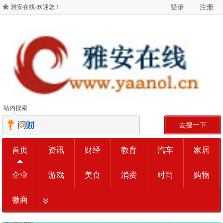
登录
注册
雅安在线-欢迎您！
站内搜索
去搜一下
首页
资讯
财经
教育
汽车
家居
企业
游戏
美食
消费
时尚
购物
微商