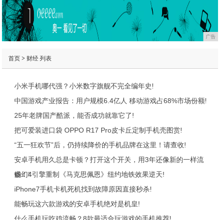
广告
首页
>
财经
列表
小米手机哪代强？小米数字旗舰不完全编年史!
中国游戏产业报告：用户规模6.4亿人 移动游戏占68%市场份额!
25年老牌国产酷派，能否成功就靠它了!
把可爱装进口袋 OPPO R17 Pro皮卡丘定制手机壳图赏!
“五一狂欢节”后，仍持续降价的手机品牌在这里！请查收!
安卓手机用久总是卡顿？打开这个开关，用3年还像新的一样流
畅！!
虚幻4引擎重制《马克思佩恩》纽约地铁效果逆天!
iPhone7手机卡机死机找到故障原因直接秒杀!
能畅玩这六款游戏的安卓手机绝对是机皇!
什么手机玩吃鸡流畅？8款最适合玩游戏的手机推荐!