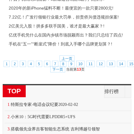
2020年的新iPhone猛料不断！最便宜的一款只要2800元!
7.22亿！广发行领银行业最大罚单，担责侨兴债违规担保案!
2亿美元入股！拼多多联手国美，谁才是最大赢家？!
亿优手机凭什么在国内乡镇市场脱颖而出？我们只总结了四点!
手机在“五一”“断崖式”降价！到底入手哪个品牌更划算？!
上一页
1
2
3
4
5
6
7
8
9
10
11
12
13
14
15
下一页
当前第
13
页
TOP
排行榜
1.
特斯拉专家-电话会议纪要2020-02-02
2.
小米10：5G时代需要LPDDR5+UFS
3.
搭载领先业界吉客智能生态系统 吉利博越引领智