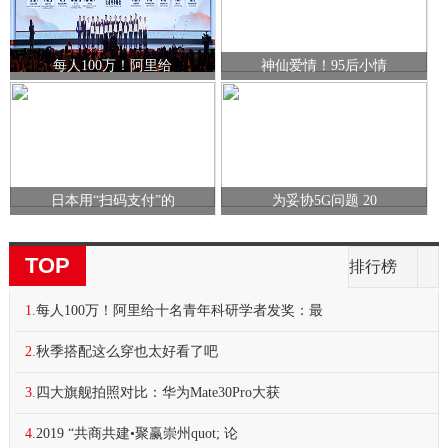
每人100万！阿里给
神仙爱情！95后小情
日本用“扫码支付”的
为妥协5G问题 20
TOP
排行榜
1.
每人100万！阿里给十名青年科研学者发奖：最
2.
秋季搭配这么穿也太好看了吧
3.
四大旗舰拍照对比：华为Mate30Pro大获
4.
2019 “共商共建•聚赢崇州quot; 论