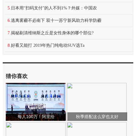
5.
日本用“扫码支付”的人不到1%？外媒：中国农
6.
逃离雾霾不必南下 双十一苏宁新风助力科学防霾
7.
揭秘剔清维纳斯之丘是女性身体的哪个部位?
8.
好看又能打 2019年热门纯电动SUV选Ta
猜你喜欢
每人100万！阿里给
秋季搭配这么穿也太好