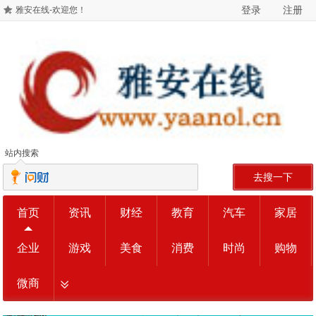
登录
注册
雅安在线-欢迎您！
站内搜索
去搜一下
首页
资讯
财经
教育
汽车
家居
企业
游戏
美食
消费
时尚
购物
微商