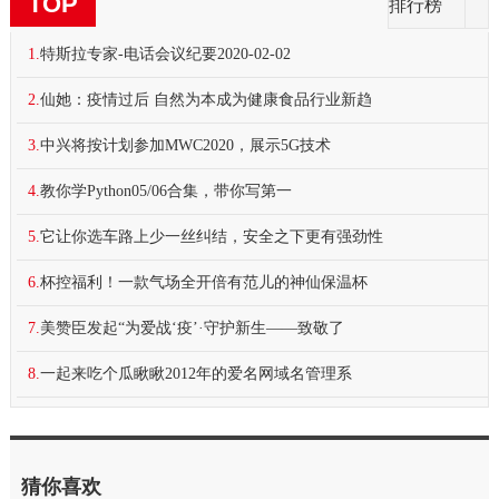
TOP
排行榜
1.
特斯拉专家-电话会议纪要2020-02-02
2.
仙她：疫情过后 自然为本成为健康食品行业新趋
3.
中兴将按计划参加MWC2020，展示5G技术
4.
教你学Python05/06合集，带你写第一
5.
它让你选车路上少一丝纠结，安全之下更有强劲性
6.
杯控福利！一款气场全开倍有范儿的神仙保温杯
7.
美赞臣发起“为爱战‘疫’·守护新生——致敬了
8.
一起来吃个瓜瞅瞅2012年的爱名网域名管理系
猜你喜欢