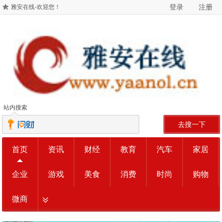
登录
注册
雅安在线-欢迎您！
站内搜索
去搜一下
首页
资讯
财经
教育
汽车
家居
企业
游戏
美食
消费
时尚
购物
微商