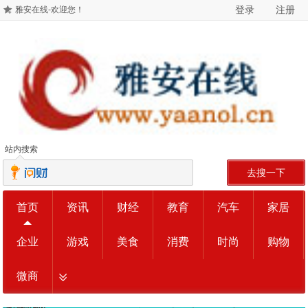
登录
注册
雅安在线-欢迎您！
站内搜索
去搜一下
首页
资讯
财经
教育
汽车
家居
企业
游戏
美食
消费
时尚
购物
微商