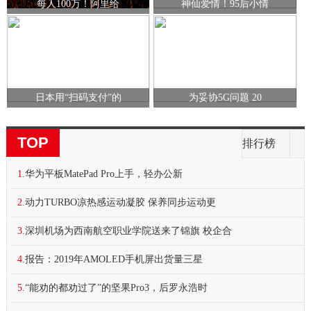
每人100万！阿里给
神仙爱情！95后小情
日本用“扫码支付”的
为妥协5G问题 20
TOP
排行榜
1.
华为平板MatePad Pro上手，轻办公新
2.
动力TURBO凉热感运动凝胶 保养同步运动更
3.
深圳机场为西南航空职业学院送来了锦旗 校企合
4.
报告：2019年AMOLED手机屏出货量三星
5.
“能劝的都劝过了”的坚果Pro3，后罗永浩时