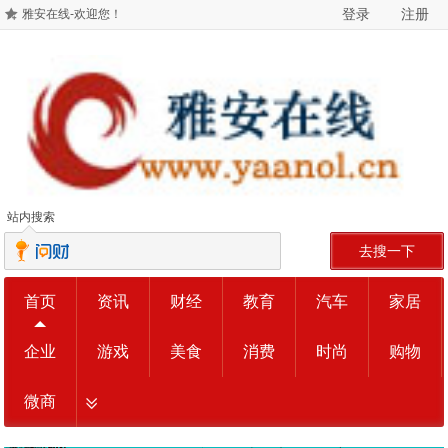
登录
注册
雅安在线-欢迎您！
站内搜索
去搜一下
首页
资讯
财经
教育
汽车
家居
企业
游戏
美食
消费
时尚
购物
微商