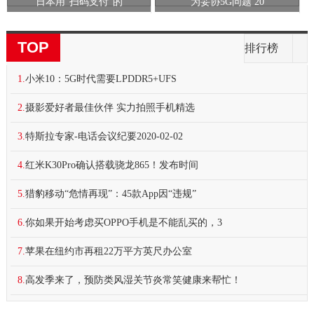
日本用“扫码支付”的
为妥协5G问题 20
TOP
排行榜
1.
小米10：5G时代需要LPDDR5+UFS
2.
摄影爱好者最佳伙伴 实力拍照手机精选
3.
特斯拉专家-电话会议纪要2020-02-02
4.
红米K30Pro确认搭载骁龙865！发布时间
5.
猎豹移动“危情再现”：45款App因“违规”
6.
你如果开始考虑买OPPO手机是不能乱买的，3
7.
苹果在纽约市再租22万平方英尺办公室
8.
高发季来了，预防类风湿关节炎常笑健康来帮忙！