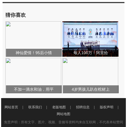
猜你喜欢
神仙爱情！95后小情
每人100万！阿里给
不加一滴水和油，用平
4岁男孩儿趴在棺材上
网站首页
|
联系我们
|
老版地图
|
招聘信息
|
版权声明
|
网站地图
免责声明：所有文字、图片、视频、音频等资料均来自互联网，不代表本站赞同